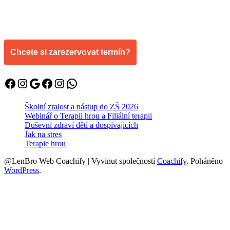
Chcete si zarezervovat termín?
Facebook
Instagram
Google
Facebook
Instagram
WhatsApp
Školní zralost a nástup do ZŠ 2026
Webinář o Terapii hrou a Filiální terapii
Duševní zdraví dětí a dospívajících
Jak na stres
Terapie hrou
@LenBro Web
Coachify | Vyvinut společností
Coachify
. Poháněno
WordPress
.