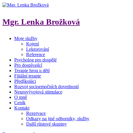
Přeskočit
na
obsah
Mgr. Lenka Brožková
(Enter)
Moje služby
Psycholog, terapeut, lektor
Kojení
Lektorování
Reference
Psycholog pro dospělé
Pro dospívající
Terapie hrou u dětí
Filiální terapie
Předškoláci
Rozvoj socioemočních dovedností
Neurovývojová stimulace
O mně
Ceník
Kontakt
Rezervace
Odkazy na jiné odborníky, služby
Další růstové skupiny